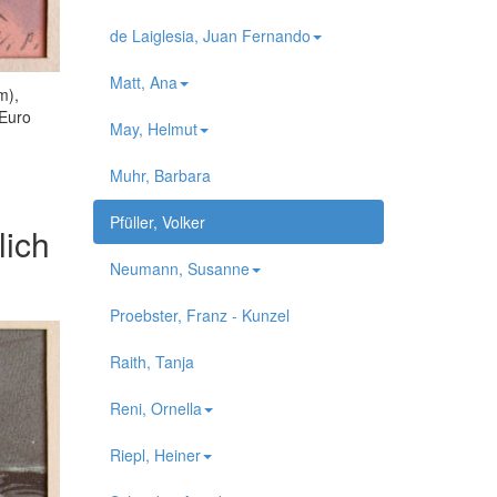
de Laiglesia, Juan Fernando
Matt, Ana
m),
 Euro
May, Helmut
Muhr, Barbara
Pfüller, Volker
lich
Neumann, Susanne
Proebster, Franz - Kunzel
Raith, Tanja
Reni, Ornella
Riepl, Heiner