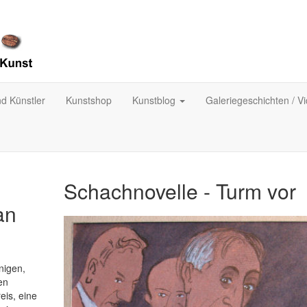
nd Künstler
Kunstshop
Kunstblog
Galeriegeschichten / V
Schachnovelle - Turm vor
an
nigen,
ten
eis, eine