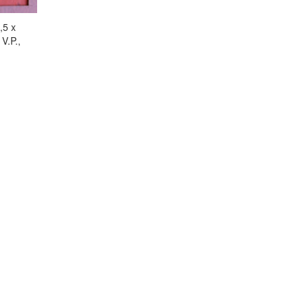
,5 x
V.P.,