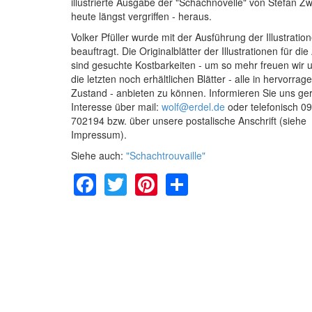
illustrierte Ausgabe der "Schachnovelle" von Stefan Zw
heute längst vergriffen - heraus.
Volker Pfüller wurde mit der Ausführung der Illustratio
beauftragt. Die Originalblätter der Illustrationen für d
sind gesuchte Kostbarkeiten - um so mehr freuen wir u
die letzten noch erhältlichen Blätter - alle in hervorra
Zustand - anbieten zu können. Informieren Sie uns ge
Interesse über mail:
wolf@erdel.de
oder telefonisch 0
702194 bzw. über unsere postalische Anschrift (siehe
Impressum).
Siehe auch:
"Schachtrouvaille"
Facebook
Twitter
Pinterest
Share