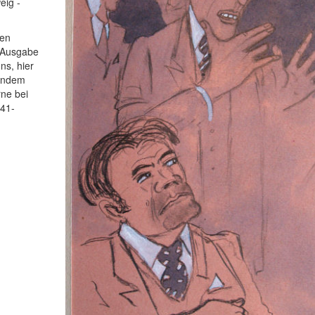
eig -
nen
ie Ausgabe
ns, hier
gendem
rne bei
941-