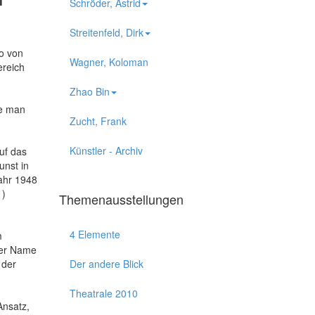
Schröder, Astrid
Streitenfeld, Dirk
so von
Wagner, Koloman
ereich
Zhao Bin
te man
Zucht, Frank
Künstler - Archiv
uf das
unst in
Jahr 1948
 )
Themenausstellungen
4 Elemente
m
der Name
 der
Der andere Blick
Theatrale 2010
Ansatz,