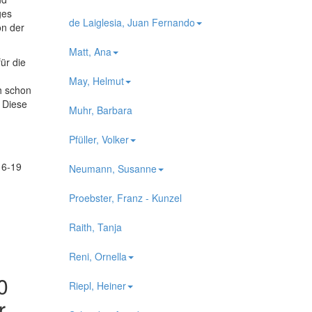
ges
de Laiglesia, Juan Fernando
on der
Matt, Ana
ür die
May, Helmut
h schon
. Diese
Muhr, Barbara
Pfüller, Volker
16-19
Neumann, Susanne
Proebster, Franz - Kunzel
Raith, Tanja
Reni, Ornella
0
Riepl, Heiner
r