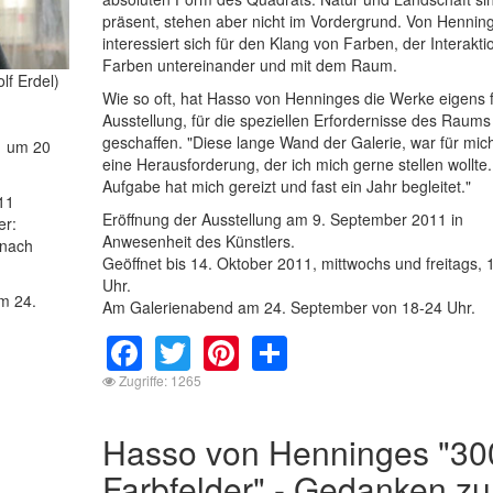
präsent, stehen aber nicht im Vordergrund. Von Hennin
interessiert sich für den Klang von Farben, der Interakti
Farben untereinander und mit dem Raum.
lf Erdel)
Wie so oft, hat Hasso von Henninges die Werke eigens f
Ausstellung, für die speziellen Erfordernisse des Raums
geschaffen. "Diese lange Wand der Galerie, war für mic
1 um 20
eine Herausforderung, der ich mich gerne stellen wollte
Aufgabe hat mich gereizt und fast ein Jahr begleitet."
11
Eröffnung der Ausstellung am 9. September 2011 in
er:
Anwesenheit des Künstlers.
 nach
Geöffnet bis 14. Oktober 2011, mittwochs und freitags, 
Uhr.
m 24.
Am Galerienabend am 24. September von 18-24 Uhr.
Facebook
Twitter
Pinterest
Share
Zugriffe: 1265
Hasso von Henninges "30
Farbfelder" - Gedanken zu