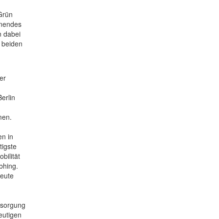
Grün
dnendes
n dabei
 beiden
er
erlin
men.
n in
tigste
bilität
bhing.
heute
ersorgung
eutigen