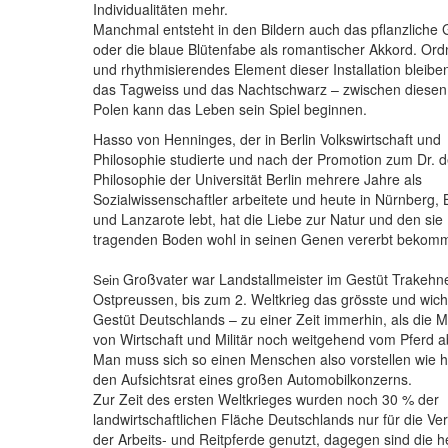
Individualitäten mehr.
Manchmal entsteht in den Bildern auch das pflanzliche 
oder die blaue Blütenfabe als romantischer Akkord. Or
und rhythmisierendes Element dieser Installation bleibe
das Tagweiss und das Nachtschwarz – zwischen diesen
Polen kann das Leben sein Spiel beginnen.
Hasso von Henninges, der in Berlin Volkswirtschaft und
Philosophie studierte und nach der Promotion zum Dr. d
Philosophie der Universität Berlin mehrere Jahre als
Sozialwissenschaftler arbeitete und heute in Nürnberg, B
und Lanzarote lebt, hat die Liebe zur Natur und den sie
tragenden Boden wohl in seinen Genen vererbt bekom
Großvater war Landstallmeister im Gestüt Trakehne
Sein
Ostpreussen, bis zum 2. Weltkrieg das grösste und wich
Gestüt Deutschlands – zu einer Zeit immerhin, als die Mo
von Wirtschaft und Militär noch weitgehend vom Pferd a
Man muss sich so einen Menschen also vorstellen wie 
den Aufsichtsrat eines großen Automobilkonzerns.
Zur Zeit des ersten Weltkrieges wurden noch 30 % der
landwirtschaftlichen Fläche Deutschlands nur für die V
der Arbeits- und Reitpferde genutzt, dagegen sind die h