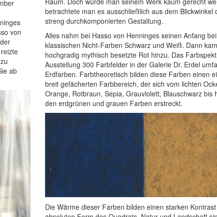
Raum. Doch würde man seinem Werk kaum gerecht we
ember
betrachtete man es ausschließlich aus dem Blickwinkel 
streng durchkomponierten Gestaltung.
nninges
sso von
Alles nahm bei Hasso von Henninges seinen Anfang bei
 der
klassischen Nicht-Farben Schwarz und Weiß. Dann kam
reizte
hochgradig mythisch besetzte Rot hinzu. Das Farbspek
 zu
Ausstellung 300 Farbfelder in der Galerie Dr. Erdel umfa
Sie ab
Erdfarben. Farbtheoretisch bilden diese Farben einen e
breit gefächerten Farbbereich, der sich vom lichten Ock
Orange, Rotbraun, Sepia, Grauviolett, Blauschwarz bis 
den erdgrünen und grauen Farben erstreckt.
Die Wärme dieser Farben bilden einen starken Kontrast
absoluten Form des Quadrats. Natur und Landschaft si