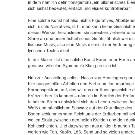
in dem nämlich definitionsgemäß „ein bildnerisches Ele
sich selbst bedeutet, einfach und visuell kontrollierbar.“
Eine solche Kunst hat also nichts Figuratives, Abbilden
sich, nichts Narratives, d. h. man kann keine Geschicht
diesen Werken herauslesen, sie sprechen vielmehr uns
Sinne an und unser ästhetisches Gefühl, ähnlich wie ei
liedlose Musik, also eine Musik die nicht der Vertonung 
lyrischen Textes dient.
In der Malerei ist eine solche Kunst Farbe oder Form an 
genauso wie eine Sypmhonie Klang an sich ist.
Nun zur Ausstellung selbst: Hasso von Henninges spann
hier ausgestellten Arbeiten den Farbraum im ursprüngli
Farbenspektrum auf, das wir aus der Kunstgeschichte d
Frühzeit bereits kennen – nämlich im Bereich der Erdfa
In seinen Bildern entwickelt sich das Leben zwischen ta
Weiß und nächtlichem Schwarz auf der Grundlage des 
Boden schlummernden Reichtums der Erdfarben mit sei
weiten Skala zwischen den hellen Kreiden und den dunk
Kohleschichten. Und dazwischen aus all den braunen T
werten wie Ton, Kaolin, Löß, Sand und so vielen ander