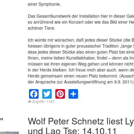
einer Symphonie.
Das Gesamtkunstwerk der Installation hier in dieser Gale
so anrührend wie ein Konzert oder wie das Bild einer H
schöner Tiere.
Ich würde mir wünschen, daß jedes dieser Stücke (die B
heissen übrigens in guter preussischer Tradition „lange 
dass jedes dieser Stücke also einen guten Platz bei ei
Ihnen, meine lieben Kunstliebhaber, findet – denn als In
müssen sie ihren eigenen Weg gehen und können nicht
in der Herde bleiben. Ich freue mich aber auch, wenn d
Herde gemeinsam einen neuen Platz bekommt. (Ausschn
der Ansprache zur Ausstellungseröffnung am 9.9. 2011)
Facebook
Twitter
Pinterest
Share
Zugriffe: 1167
"
Wolf Peter Schnetz liest Ly
und Lao Tse: 14.10.11