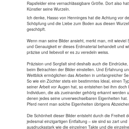
Rapsfelder eine vernachlässigbare Größe. Dort also hat
Künstler seine Wurzeln.
Ich denke, Hasso von Henninges hat die Achtung vor de
Schöpfung und die Liebe zum Boden aus diesen Wurze
geschöpft.
Wenn man seine Bilder ansieht, merkt man, mit wieviel S
und Genauigkeit er dieses Erdmaterial behandelt und w
präzise und liebevoll er es zu veredeln weiss.
Präzision und Sorgfalt sind deshalb auch die Eindrücke, 
beim Betrachten der Bilder einstellen. Und Erfahrung u
Weitblick ermöglichen das Arbeiten in umfangreicher Ser
So wie ein Züchter stets ein bestimmtes Ideal, einen Typ
seiner Arbeit vor Augen hat, so entstehen bei ihm doch 
Individuen, die als zueinander gehörig erkannt werden 
denen jedes seine unverwechselbaren Eigenheiten hat.
Pferd nennt man solche Eigenheiten übrigens Abzeiche
Die Schönheit dieser Bilder entsteht durch die Freiheit d
jedesmal einzigartigen Entfaltung – sie sind so zart und
ausdrucksstark wie die einzelnen Takte und die einzeln