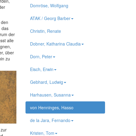
rden,
Domröse, Wolfgang
der
ATAK / Georg Barber
 den
 das
Christin, Renate
trum der
sst alle
Dobner, Katharina Claudia
ignen,
er, über
Dorn, Peter
hin zu
Eisch, Erwin
Gebhard, Ludwig
Harhausen, Susanna
von Henninges, Hasso
de la Jara, Fernando
 zur
Kristen, Tom
nd