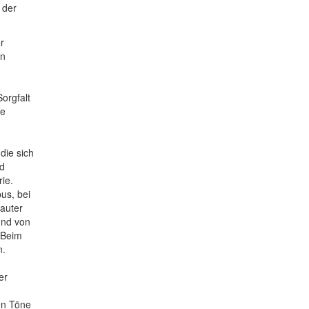
 der
r
ln
orgfalt
ie
die sich
nd
ie.
us, bei
lauter
und von
 Beim
n.
er
en Töne