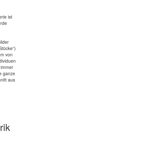
rie ist
erde
ilder
Stücke“)
nem von
dividuen
 immer
ie ganze
itt aus
rik