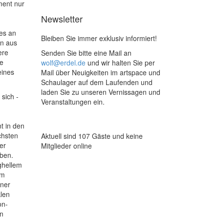
ment nur
Newsletter
des an
Bleiben Sie immer exklusiv informiert!
en aus
ere
Senden Sie bitte eine Mail an
ne
wolf@erdel.de
und wir halten Sie per
eines
Mail über Neuigkeiten im artspace und
Schaulager auf dem Laufenden und
laden Sie zu unseren Vernissagen und
sich -
Veranstaltungen ein.
t in den
chsten
Aktuell sind 107 Gäste und keine
er
Mitglieder online
rben.
ghellem
im
ner
len
on-
en