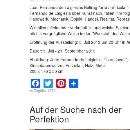
Juan Fernando de Laiglesias Beitrag "arte / art-icular
Fernando de Laiglesia über Kunst nach, fallen ihm fo
Handwerk, Mechanik, Objekt, Handel, Realität, Repräs
Wie alles miteinander verknüpft ist und welche Spiela
höchst vergnügliche Weise in der "Werkstatt des Welt
Eröffnung der Ausstellung: 5. Juli 2013 um 20 Uhr in 
Dauer: 5. Juli - 21. September 2013
Abbildung: Juan Fernando de Laiglesia: "Ícaro joven",
Kirschbaumwurzel, Porzellan, Holz, Metall
200 x 170 x 50 cm
Facebook
Twitter
Pinterest
Share
Zugriffe: 1579
Auf der Suche nach der
Perfektion