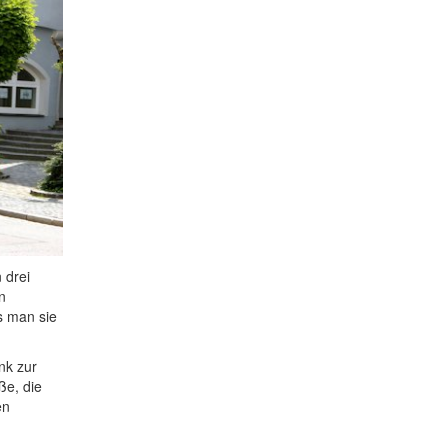
 drei
n
s man sie
nk zur
ße, die
en