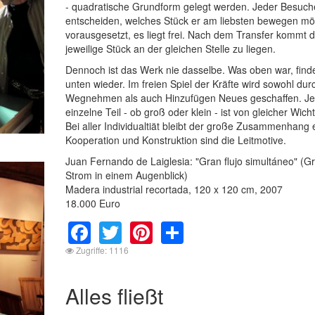
- quadratische Grundform gelegt werden. Jeder Besuch
entscheiden, welches Stück er am liebsten bewegen mö
vorausgesetzt, es liegt frei. Nach dem Transfer kommt 
jeweilige Stück an der gleichen Stelle zu liegen.
Dennoch ist das Werk nie dasselbe. Was oben war, finde
unten wieder. Im freien Spiel der Kräfte wird sowohl dur
Wegnehmen als auch Hinzufügen Neues geschaffen. J
einzelne Teil - ob groß oder klein - ist von gleicher Wicht
Bei aller Individualtiät bleibt der große Zusammenhang 
Kooperation und Konstruktion sind die Leitmotive.
Juan Fernando de Laiglesia: "Gran flujo simultáneo" (G
Strom in einem Augenblick)
Madera industrial recortada, 120 x 120 cm, 2007
18.000 Euro
Facebook
Twitter
Pinterest
Share
Zugriffe: 1116
Alles fließt