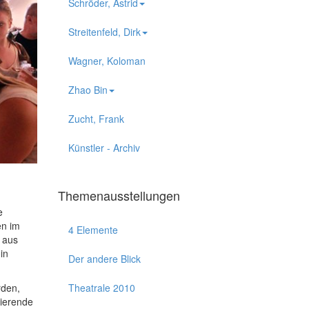
Schröder, Astrid
Streitenfeld, Dirk
Wagner, Koloman
Zhao Bin
Zucht, Frank
Künstler - Archiv
Themenausstellungen
e
en im
4 Elemente
 aus
in
Der andere Blick
Theatrale 2010
rden,
dierende