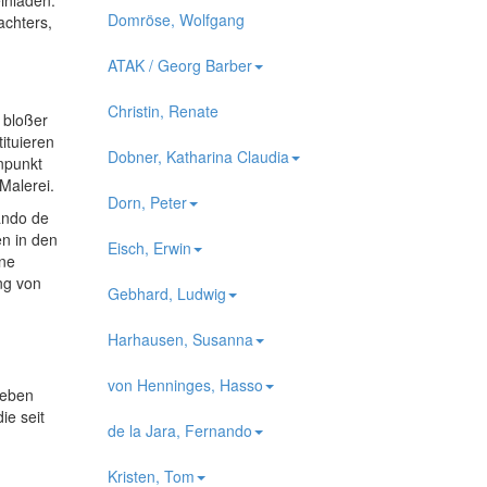
inladen.
Domröse, Wolfgang
achters,
ATAK / Georg Barber
Christin, Renate
 bloßer
ituieren
Dobner, Katharina Claudia
npunkt
Malerei.
Dorn, Peter
ando de
n in den
Eisch, Erwin
ne
ng von
Gebhard, Ludwig
Harhausen, Susanna
von Henninges, Hasso
geben
ie seit
de la Jara, Fernando
Kristen, Tom