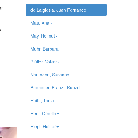
an
de Laiglesia, Juan Fernando
Matt, Ana
uf
May, Helmut
Muhr, Barbara
Pfüller, Volker
Neumann, Susanne
Proebster, Franz - Kunzel
Raith, Tanja
Reni, Ornella
Riepl, Heiner