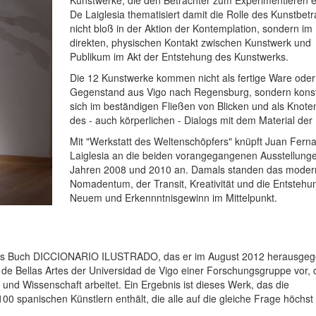
Kunstwerke, die den Betrachter zum Experimentieren e
De Laiglesia thematisiert damit die Rolle des Kunstbetr
nicht bloß in der Aktion der Kontemplation, sondern im
direkten, physischen Kontakt zwischen Kunstwerk und
Publikum im Akt der Entstehung des Kunstwerks.
Die 12 Kunstwerke kommen nicht als fertige Ware oder
Gegenstand aus Vigo nach Regensburg, sondern konst
sich im beständigen Fließen von Blicken und als Knote
des - auch körperlichen - Dialogs mit dem Material der 
Mit "Werkstatt des Weltenschöpfers" knüpft Juan Fern
Laiglesia an die beiden vorangegangenen Ausstellunge
Jahren 2008 und 2010 an. Damals standen das moder
Nomadentum, der Transit, Kreativität und die Entstehu
Neuem und Erkennntnisgewinn im Mittelpunkt.
 das Buch DICCIONARIO ILUSTRADO, das er im August 2012 herausge
 de Bellas Artes der Universidad de Vigo einer Forschungsgruppe vor, d
nd Wissenschaft arbeitet. Ein Ergebnis ist dieses Werk, das die
0 spanischen Künstlern enthält, die alle auf die gleiche Frage höchst