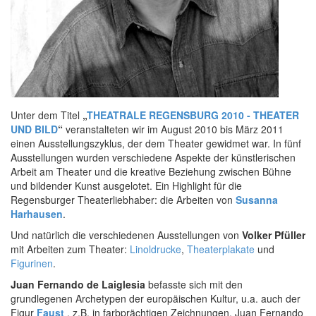
Unter dem Titel
„
THEATRALE REGENSBURG 2010 - THEATER
UND BILD
“
veranstalteten wir im August 2010 bis März 2011
einen Ausstellungszyklus, der dem Theater gewidmet war. In fünf
Ausstellungen wurden verschiedene Aspekte der künstlerischen
Arbeit am Theater und die kreative Beziehung zwischen Bühne
und bildender Kunst ausgelotet. Ein Highlight für die
Regensburger Theaterliebhaber: die Arbeiten von
Susanna
Harhausen
.
Und natürlich die verschiedenen Ausstellungen von
Volker Pfüller
mit Arbeiten zum Theater:
Linoldrucke
,
Theaterplakate
und
Figurinen
.
Juan Fernando de Laiglesia
befasste sich mit den
grundlegenen Archetypen der europäischen Kultur, u.a. auch der
Figur
Faust
, z.B. in farbprächtigen Zeichnungen. Juan Fernando