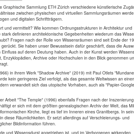
die Graphische Sammlung ETH Zürich verschiedene künstlerische Zugä
ältnisse zwischen physischen und virtuellen Sammlungsräumen werd
gen und digitalen Schriftträgern.
hrt und vermittelt? Wie kommen Ordnungsstrukturen in Architektur und
tark definieren architektonische Gegebenheiten wiederum das Wisse
glaubt? Fragen nach der Rolle von Wissensräumen sind seit Ende der 1
gerückt. Sie haben unser Bewusstsein dafür geschärft, dass die Ausw
en Einfluss auf deren Deutung haben. Auch in der Kunst werden Wissen
ht, Enzyklopädien, Archive oder Hochschulen in den Blick genommen un
ragt.
 1966) in ihrem Werk "Shadow Archive" (2019) mit Paul Otlets "Mundan
rde kein geringeres Ziel verfolgt, als das gesamte Weltwissen an eine
dern verwandelt sich das utopische Vorhaben, auch als "Papier-Google
ner Arbeit "The Temple" (1996) ebenfalls Fragen nach der Inszenierun
ftigt er sich mit dem größten genealogischen Archiv der Welt, das Mil
rmonischen Kirche, liegt es tief im Inneren eines Granitbergs. In sei
n diese Räumlichkeiten. Er setzt allerdings auf Verschleierungs- und
licher Bildinformation führen.
rde und Wissensdurst angetrieben ist, und im Verborgenen wirkenden