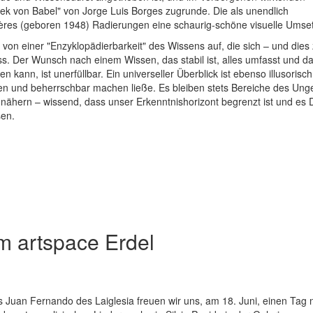
hek von Babel" von Jorge Luis Borges zugrunde. Die als unendlich
azières (geboren 1948) Radierungen eine schaurig-schöne visuelle Umse
g von einer "Enzyklopädierbarkeit" des Wissens auf, die sich – und dies
s. Der Wunsch nach einem Wissen, das stabil ist, alles umfasst und d
n kann, ist unerfüllbar. Ein universeller Überblick ist ebenso illusorisch
igen und beherrschbar machen ließe. Es bleiben stets Bereiche des Ung
nähern – wissend, dass unser Erkenntnishorizont begrenzt ist und es 
sen.
im artspace Erdel
s Juan Fernando des Laiglesia freuen wir uns, am 18. Juni, einen Tag 