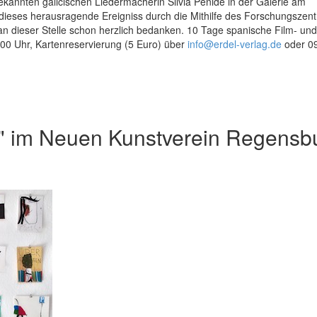
 bekannten galicischen Liedermacherin Silvia Penide in der Galerie am
dieses herausragende Ereigniss durch die Mithilfe des Forschungszen
an dieser Stelle schon herzlich bedanken. 10 Tage spanische Film- und
00 Uhr, Kartenreservierung (5 Euro) über
info@erdel-verlag.de
oder 0
" im Neuen Kunstverein Regensb