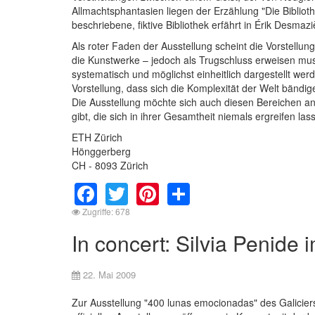
Allmachtsphantasien liegen der Erzählung "Die Bibliot
beschriebene, fiktive Bibliothek erfährt in Érik Desm
Als roter Faden der Ausstellung scheint die Vorstellun
die Kunstwerke – jedoch als Trugschluss erweisen mus
systematisch und möglichst einheitlich dargestellt werde
Vorstellung, dass sich die Komplexität der Welt bänd
Die Ausstellung möchte sich auch diesen Bereichen an
gibt, die sich in ihrer Gesamtheit niemals ergreifen las
ETH Zürich
Hönggerberg
CH - 8093 Zürich
Facebook
Twitter
Pinterest
Share
Zugriffe: 678
In concert: Silvia Penide 
22. Mai 2009
Zur Ausstellung "400 lunas emocionadas" des Galicier