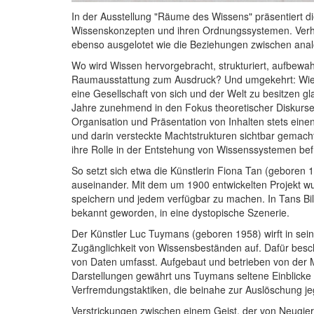
In der Ausstellung "Räume des Wissens" präsentiert 
Wissenskonzepten und ihren Ordnungssystemen. Verh
ebenso ausgelotet wie die Beziehungen zwischen analo
Wo wird Wissen hervorgebracht, strukturiert, aufbewa
Raumausstattung zum Ausdruck? Und umgekehrt: Wie s
eine Gesellschaft von sich und der Welt zu besitzen 
Jahre zunehmend in den Fokus theoretischer Diskurse 
Organisation und Präsentation von Inhalten stets ein
und darin versteckte Machtstrukturen sichtbar gemac
ihre Rolle in der Entstehung von Wissenssystemen bef
So setzt sich etwa die Künstlerin Fiona Tan (geboren
auseinander. Mit dem um 1900 entwickelten Projekt wu
speichern und jedem verfügbar zu machen. In Tans Bil
bekannt geworden, in eine dystopische Szenerie.
Der Künstler Luc Tuymans (geboren 1958) wirft in sei
Zugänglichkeit von Wissensbeständen auf. Dafür beschä
von Daten umfasst. Aufgebaut und betrieben von der Mo
Darstellungen gewährt uns Tuymans seltene Einblicke i
Verfremdungstaktiken, die beinahe zur Auslöschung jeg
Verstrickungen zwischen einem Geist, der von Neugie