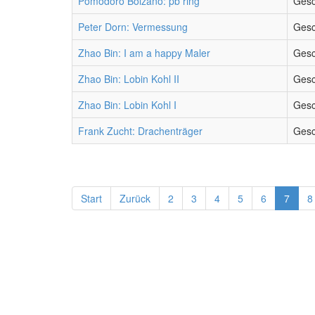
Pomodoro Bolzano: pb ring
Gesc
Peter Dorn: Vermessung
Gesc
Zhao Bin: I am a happy Maler
Gesc
Zhao Bin: Lobin Kohl II
Gesc
Zhao Bin: Lobin Kohl I
Gesc
Frank Zucht: Drachenträger
Gesc
Start
Zurück
2
3
4
5
6
7
8