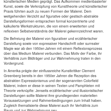
künstlerischen Medien geprägt. Das Aufkommen medienbasierter
Kunst, sowie die Verknüpfung von Kunsttheorie und künstlerischer
Praxis führten auch zu neuen Formen der Malerei. Dem
weitgehenden Verzicht auf figurative oder gestisch-abstrakte
Darstellungsformen entsprachen formal konzentrierte und
kalkulierte Werkstrukturen, die von einem erweiterten und
reflexiven Selbstverständnis der Malerei gekennzeichnet waren.
Die Befreiung der Malerei von figurativer und erzählerischer
Darstellung sowie von expressiver Handschrift oder surrealer
Magie war ab den 1950er-Jahren mit einem Reflexionsprozess
über das Medium Malerei verbunden. Das Motiv der Farbe, ihr
Verhältnis zum Bildträger und zur Wahrnehmung traten in den
Vordergrund.
In Amerika prägte der einflussreiche Kunstkritiker Clement
Greenberg bereits in den 1950er Jahren die Rezeption des
abstrakten Expressionismus und der sogenannten Colorfield
Malerei, indem er diese in seinen Texten und Pamphleten mit
Theorie verknüpfte: Jenseits erzählerischer und illusionistischer
Darstellungen sollte Malerei ihre grundlegenden materiellen
Voraussetzungen und Rahmenbedingungen zum Inhalt haben.
Zugleich thematisierte diese Malerei auch ihr Verhältnis zum
Raum und zur Wahrnehmung neu.