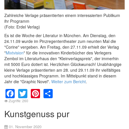
Zahlreiche Verlage präsentierten einem interessierten Publikum
ihr Programm
(Foto: Erdel Verlag)
Es ist die Woche der Literatur in München. Am Dienstag, den
24.11.09 wurde im Pinzregententheater zum neunten Mal die
"Corine" vergeben. Am Freitag, den 27.11.09 erhielt der Verlag
"
Mixtvision
" für die innovativen Kinderbücher des Verlegers
Zembol im Literaturhaus den "Kleinverlagspreis", der immerhin
mit 5000 Euro dotiert ist. Herzlichen Glückwunsch! Unabhängige
kleine Verlage präsentierten am 28. und 29.11.09 ihr vielfältiges
und hochklassiges Programm. Im Mittelpunkt stand in diesem
Jahr die "Graphic Novel".
Weiter zum Bericht
.
Facebook
Twitter
Pinterest
Share
Zugriffe: 260
Kunstgenuss pur
01. November 2020