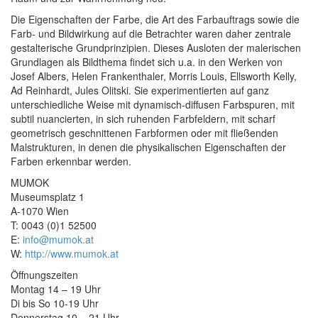
Die Eigenschaften der Farbe, die Art des Farbauftrags sowie die
Farb- und Bildwirkung auf die Betrachter waren daher zentrale
gestalterische Grundprinzipien. Dieses Ausloten der malerischen
Grundlagen als Bildthema findet sich u.a. in den Werken von
Josef Albers, Helen Frankenthaler, Morris Louis, Ellsworth Kelly,
Ad Reinhardt, Jules Olitski. Sie experimentierten auf ganz
unterschiedliche Weise mit dynamisch-diffusen Farbspuren, mit
subtil nuancierten, in sich ruhenden Farbfeldern, mit scharf
geometrisch geschnittenen Farbformen oder mit fließenden
Malstrukturen, in denen die physikalischen Eigenschaften der
Farben erkennbar werden.
MUMOK
Museumsplatz 1
A-1070 Wien
T: 0043 (0)1 52500
E:
info@mumok.at
W:
http://www.mumok.at
Öffnungszeiten
Montag 14 – 19 Uhr
Di bis So 10-19 Uhr
Donnerstag 10 – 21 Uhr