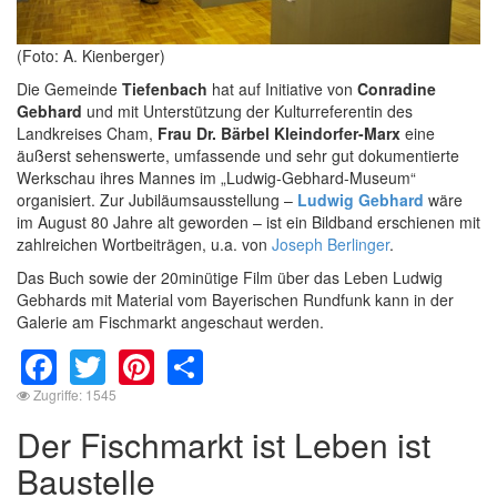
(Foto: A. Kienberger)
Die Gemeinde
Tiefenbach
hat auf Initiative von
Conradine
Gebhard
und mit Unterstützung der Kulturreferentin des
Landkreises Cham,
Frau Dr. Bärbel Kleindorfer-Marx
eine
äußerst sehenswerte, umfassende und sehr gut dokumentierte
Werkschau ihres Mannes im „Ludwig-Gebhard-Museum“
organisiert. Zur Jubiläumsausstellung –
Ludwig Gebhard
wäre
im August 80 Jahre alt geworden – ist ein Bildband erschienen mit
zahlreichen Wortbeiträgen, u.a. von
Joseph Berlinger
.
Das Buch sowie der 20minütige Film über das Leben Ludwig
Gebhards mit Material vom Bayerischen Rundfunk kann in der
Galerie am Fischmarkt angeschaut werden.
Facebook
Twitter
Pinterest
Share
Zugriffe: 1545
Der Fischmarkt ist Leben ist
Baustelle