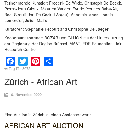
Teilnehmende Künstler: Frederik De Wilde, Christoph De Boeck,
Pierre-Jean Giloux, Maarten Vanden Eynde, Younes Baba-Ali,
Beat Streuli, Jan De Cock, LAb(au), Annemie Maes, Joanie
Lemercier, Julien Maire
Kuratoren: Stéphanie Pécourt and Christophe De Jaeger
Kooperationspartner: BOZAR und GLUON mit der Unterstützung
der Regierung der Region Brüssel, MAAT, EDF Foundation, Joint
Research Centre
Facebook
Twitter
Pinterest
Share
Zugriffe: 3672
Zürich - African Art
16. November 2009
Eine Auktion in Zürich ist einen Abstecher wert:
AFRICAN ART AUCTION