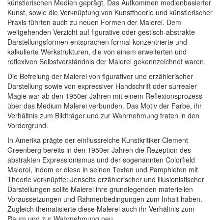
künstlerischen Medien geprägt. Das Aufkommen medienbasierter
Kunst, sowie die Verknüpfung von Kunsttheorie und künstlerischer
Praxis führten auch zu neuen Formen der Malerei. Dem
weitgehenden Verzicht auf figurative oder gestisch-abstrakte
Darstellungsformen entsprachen formal konzentrierte und
kalkulierte Werkstrukturen, die von einem erweiterten und
reflexiven Selbstverständnis der Malerei gekennzeichnet waren.
Die Befreiung der Malerei von figurativer und erzählerischer
Darstellung sowie von expressiver Handschrift oder surrealer
Magie war ab den 1950er-Jahren mit einem Reflexionsprozess
über das Medium Malerei verbunden. Das Motiv der Farbe, ihr
Verhältnis zum Bildträger und zur Wahrnehmung traten in den
Vordergrund.
In Amerika prägte der einflussreiche Kunstkritiker Clement
Greenberg bereits in den 1950er Jahren die Rezeption des
abstrakten Expressionismus und der sogenannten Colorfield
Malerei, indem er diese in seinen Texten und Pamphleten mit
Theorie verknüpfte: Jenseits erzählerischer und illusionistischer
Darstellungen sollte Malerei ihre grundlegenden materiellen
Voraussetzungen und Rahmenbedingungen zum Inhalt haben.
Zugleich thematisierte diese Malerei auch ihr Verhältnis zum
Raum und zur Wahrnehmung neu.