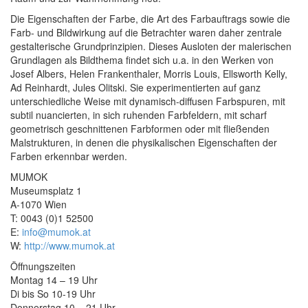
Die Eigenschaften der Farbe, die Art des Farbauftrags sowie die
Farb- und Bildwirkung auf die Betrachter waren daher zentrale
gestalterische Grundprinzipien. Dieses Ausloten der malerischen
Grundlagen als Bildthema findet sich u.a. in den Werken von
Josef Albers, Helen Frankenthaler, Morris Louis, Ellsworth Kelly,
Ad Reinhardt, Jules Olitski. Sie experimentierten auf ganz
unterschiedliche Weise mit dynamisch-diffusen Farbspuren, mit
subtil nuancierten, in sich ruhenden Farbfeldern, mit scharf
geometrisch geschnittenen Farbformen oder mit fließenden
Malstrukturen, in denen die physikalischen Eigenschaften der
Farben erkennbar werden.
MUMOK
Museumsplatz 1
A-1070 Wien
T: 0043 (0)1 52500
E:
info@mumok.at
W:
http://www.mumok.at
Öffnungszeiten
Montag 14 – 19 Uhr
Di bis So 10-19 Uhr
Donnerstag 10 – 21 Uhr