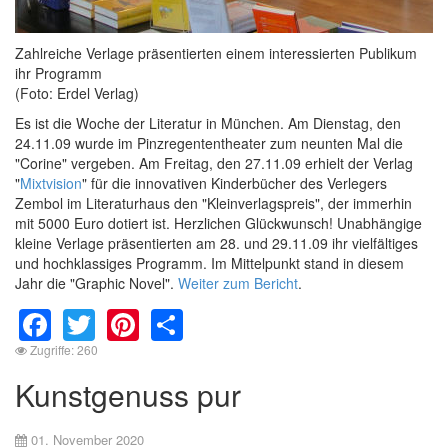
Zahlreiche Verlage präsentierten einem interessierten Publikum
ihr Programm
(Foto: Erdel Verlag)
Es ist die Woche der Literatur in München. Am Dienstag, den
24.11.09 wurde im Pinzregententheater zum neunten Mal die
"Corine" vergeben. Am Freitag, den 27.11.09 erhielt der Verlag
"
Mixtvision
" für die innovativen Kinderbücher des Verlegers
Zembol im Literaturhaus den "Kleinverlagspreis", der immerhin
mit 5000 Euro dotiert ist. Herzlichen Glückwunsch! Unabhängige
kleine Verlage präsentierten am 28. und 29.11.09 ihr vielfältiges
und hochklassiges Programm. Im Mittelpunkt stand in diesem
Jahr die "Graphic Novel".
Weiter zum Bericht
.
Facebook
Twitter
Pinterest
Share
Zugriffe: 260
Kunstgenuss pur
01. November 2020