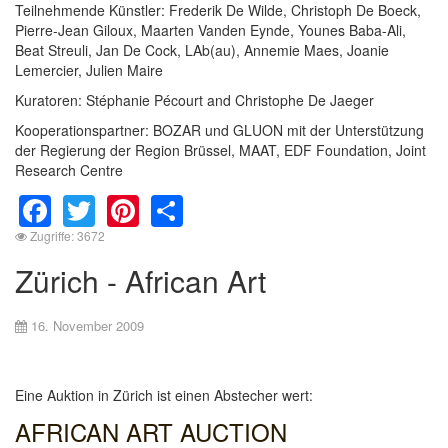
Teilnehmende Künstler: Frederik De Wilde, Christoph De Boeck,
Pierre-Jean Giloux, Maarten Vanden Eynde, Younes Baba-Ali,
Beat Streuli, Jan De Cock, LAb(au), Annemie Maes, Joanie
Lemercier, Julien Maire
Kuratoren: Stéphanie Pécourt and Christophe De Jaeger
Kooperationspartner: BOZAR und GLUON mit der Unterstützung
der Regierung der Region Brüssel, MAAT, EDF Foundation, Joint
Research Centre
Facebook
Twitter
Pinterest
Share
Zugriffe: 3672
Zürich - African Art
16. November 2009
Eine Auktion in Zürich ist einen Abstecher wert:
AFRICAN ART AUCTION