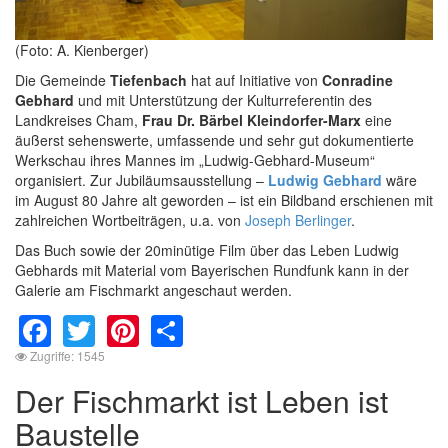
(Foto: A. Kienberger)
Die Gemeinde
Tiefenbach
hat auf Initiative von
Conradine
Gebhard
und mit Unterstützung der Kulturreferentin des
Landkreises Cham,
Frau Dr. Bärbel Kleindorfer-Marx
eine
äußerst sehenswerte, umfassende und sehr gut dokumentierte
Werkschau ihres Mannes im „Ludwig-Gebhard-Museum“
organisiert. Zur Jubiläumsausstellung –
Ludwig Gebhard
wäre
im August 80 Jahre alt geworden – ist ein Bildband erschienen mit
zahlreichen Wortbeiträgen, u.a. von
Joseph Berlinger
.
Das Buch sowie der 20minütige Film über das Leben Ludwig
Gebhards mit Material vom Bayerischen Rundfunk kann in der
Galerie am Fischmarkt angeschaut werden.
Facebook
Twitter
Pinterest
Share
Zugriffe: 1545
Der Fischmarkt ist Leben ist
Baustelle