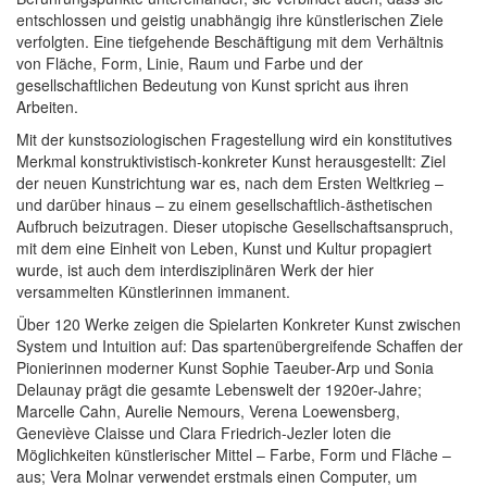
entschlossen und geistig unabhängig ihre künstlerischen Ziele
verfolgten. Eine tiefgehende Beschäftigung mit dem Verhältnis
von Fläche, Form, Linie, Raum und Farbe und der
gesellschaftlichen Bedeutung von Kunst spricht aus ihren
Arbeiten.
Mit der kunstsoziologischen Fragestellung wird ein konstitutives
Merkmal konstruktivistisch-konkreter Kunst herausgestellt: Ziel
der neuen Kunstrichtung war es, nach dem Ersten Weltkrieg –
und darüber hinaus – zu einem gesellschaftlich-ästhetischen
Aufbruch beizutragen. Dieser utopische Gesellschaftsanspruch,
mit dem eine Einheit von Leben, Kunst und Kultur propagiert
wurde, ist auch dem interdisziplinären Werk der hier
versammelten Künstlerinnen immanent.
Über 120 Werke zeigen die Spielarten Konkreter Kunst zwischen
System und Intuition auf: Das spartenübergreifende Schaffen der
Pionierinnen moderner Kunst Sophie Taeuber-Arp und Sonia
Delaunay prägt die gesamte Lebenswelt der 1920er-Jahre;
Marcel­le Cahn, Aurelie Nemours, Verena Loewensberg,
Geneviève Claisse und Clara Friedrich-Jezler loten die
Möglichkeiten künstlerischer Mittel – Farbe, Form und Fläche –
aus; Vera Molnar verwendet erstmals einen Computer, um