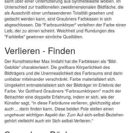
sanft über einer Unterfütterung aus Synthetikwatte wölben. Im
Unterschied zur traditionellen zweidimensionalen Bildfläche, die
als Ausschnitt einer umfassenderen Totalität gesehen und
gedacht werden kann, sind Graubners Farbkissen in sich
abgeschlossen. Die "Farbraumkörper" verleihen der Farbe einen
Leib, der zu atmen scheint. Weichheit und Rundungen des
"Farbleibs" gewinnen sinnliche Qualitäten.
Verlieren - Finden
Der Kunsthistoriker Max Imdahl hat die Farbkissen als "Bild-
Gebilde" charakterisiert. Die greifbare Körperlichkeit des
Bildträgers und die Unermesslichkeit des Farbraums sind darin
unlösbar miteinander verschränkt. Farbe materialisiert sich.
Umgekehrt entmaterialisiert sich der Bildträger im Erlebnis der
Farbe. Vor Gotthard Graubners "Farbraumkörpern" macht der
Betrachter eine doppelte Erfahrung, indem er sich, wie der
Künstler sagt, "in diese Farbräume verlieren, gleichzeitig aber
auch ... darin finden kann. Diese beiden Pole stellen einen
ungeheuer wichtigen Aspekt dar. Zum Auf-sich-selbst-Beziehen
gehört vielleicht auch ein Sich-selbst-Verlieren."