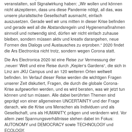
veranstalten, soll Signalwirkung haben: „Wir wollen und können
nicht akzeptieren, dass uns diese Pandemie nötigt, all das, was
unsere pluralistische Gesellschaft ausmacht, einfach
auszusetzen. Gerade weil wir uns mitten in dieser Krise befinden
und gerade weil all die Abstandsregeln und Hygienemaßnahmen
sinnvoll und notwendig sind, dürfen wir nicht einfach zuhause
bleiben, sondern müssen aktiv und kreativ darangehen, neue
Formen des Dialogs und Austausches zu erproben.“ 2020 findet
die Ars Electronica nicht trotz, sondern wegen Corona statt.
Die Ars Electronica 2020 ist eine Reise zur Vermessung der
,neuen‘ Welt und eine Reise durch „Kepler‘s Gardens“, die sich in
Linz am JKU Campus und an 120 weiteren Orten weltweit
befinden. Im Verlauf dieser Reise werden die wichtigen Fragen
unserer Zeit diskutiert, Fragen, die durch die globale Corona-
Krise aufgeworfen werden, und es wird beraten, was wir jetzt tun
können und tun müssen. Alle dabei berührten Themen sind
geprägt von einer allgemeinen UNCERTAINTY und der Frage
danach, wie die Krise uns Menschen als Individuen und als
Gesellschaft, uns als HUMANITY, prägen und verändern wird. Vor
allem zwei Spannungsverhältnisse stehen dabei im Fokus:
AUTONOMY und DEMOCRACY sowie TECHNOLOGY und
ECOLOGY.