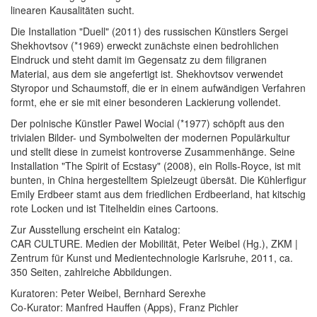
linearen Kausalitäten sucht.
Die Installation "Duell" (2011) des russischen Künstlers Sergei
Shekhovtsov (*1969) erweckt zunächste einen bedrohlichen
Eindruck und steht damit im Gegensatz zu dem filigranen
Material, aus dem sie angefertigt ist. Shekhovtsov verwendet
Styropor und Schaumstoff, die er in einem aufwändigen Verfahren
formt, ehe er sie mit einer besonderen Lackierung vollendet.
Der polnische Künstler Pawel Wocial (*1977) schöpft aus den
trivialen Bilder- und Symbolwelten der modernen Populärkultur
und stellt diese in zumeist kontroverse Zusammenhänge. Seine
Installation "The Spirit of Ecstasy" (2008), ein Rolls-Royce, ist mit
bunten, in China hergestelltem Spielzeugt übersät. Die Kühlerfigur
Emily Erdbeer stamt aus dem friedlichen Erdbeerland, hat kitschig
rote Locken und ist Titelheldin eines Cartoons.
Zur Ausstellung erscheint ein Katalog:
CAR CULTURE. Medien der Mobilität, Peter Weibel (Hg.), ZKM |
Zentrum für Kunst und Medientechnologie Karlsruhe, 2011, ca.
350 Seiten, zahlreiche Abbildungen.
Kuratoren: Peter Weibel, Bernhard Serexhe
Co-Kurator: Manfred Hauffen (Apps), Franz Pichler