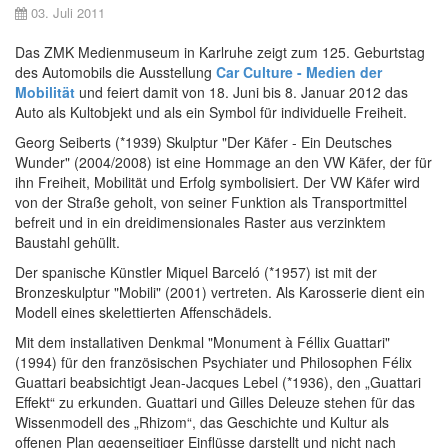
03. Juli 2011
Das ZMK Medienmuseum in Karlruhe zeigt zum 125. Geburtstag
des Automobils die Ausstellung
Car Culture - Medien der
Mobilität
und feiert damit von 18. Juni bis 8. Januar 2012 das
Auto als Kultobjekt und als ein Symbol für individuelle Freiheit.
Georg Seiberts (*1939) Skulptur "Der Käfer - Ein Deutsches
Wunder" (2004/2008) ist eine Hommage an den VW Käfer, der für
ihn Freiheit, Mobilität und Erfolg symbolisiert. Der VW Käfer wird
von der Straße geholt, von seiner Funktion als Transportmittel
befreit und in ein dreidimensionales Raster aus verzinktem
Baustahl gehüllt.
Der spanische Künstler Miquel Barceló (*1957) ist mit der
Bronzeskulptur "Mobili" (2001) vertreten. Als Karosserie dient ein
Modell eines skelettierten Affenschädels.
Mit dem installativen Denkmal "Monument à Féllix Guattari"
(1994) für den französischen Psychiater und Philosophen Félix
Guattari beabsichtigt Jean-Jacques Lebel (*1936), den „Guattari
Effekt“ zu erkunden. Guattari und Gilles Deleuze stehen für das
Wissenmodell des „Rhizom“, das Geschichte und Kultur als
offenen Plan gegenseitiger Einflüsse darstellt und nicht nach