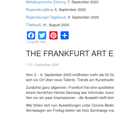
Mittelbayerische Zeitung
, 7. September 2020
RegensburgNow
, 6. September 2020
Regensburger-Tagebuch
, 9. September 2020
TVaktuell
, 31. August 2020
Facebook
Twitter
Pinterest
Share
Zugriffe: 856
THE FRANKFURT ART E
07. September 2020
Vom 3. - 6. September 2020 eröffneten mehr als 50 Ga
sich vor Ort über neue Talente, Trends am Kunstmarkt
Zunächst ganz allgemein: Frankfurt hat eine quickleb
einem herrlichen Herbst-Samstag war informativ, komm
hier nur ein paar Impressionen - die Auswahl stellt kei
Wie fühlen sich nun Ausstellungen unter Corona-Bedi
Vernissagen am Freitag bieten sie trotz durchwegs ma