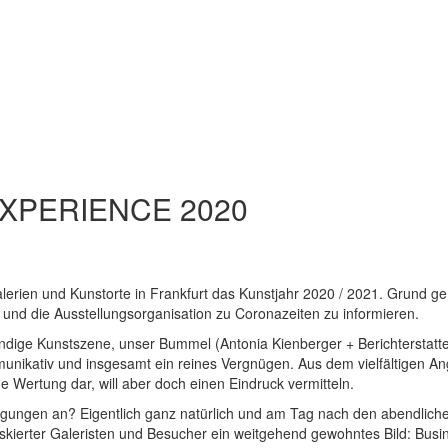
XPERIENCE 2020
lerien und Kunstorte in Frankfurt das Kunstjahr 2020 / 2021. Grund g
 und die Ausstellungsorganisation zu Coronazeiten zu informieren.
endige Kunstszene, unser Bummel (Antonia Kienberger + Berichterstatte
unikativ und insgesamt ein reines Vergnügen. Aus dem vielfältigen A
ne Wertung dar, will aber doch einen Eindruck vermitteln.
ngungen an? Eigentlich ganz natürlich und am Tag nach den abendlich
skierter Galeristen und Besucher ein weitgehend gewohntes Bild: Busi